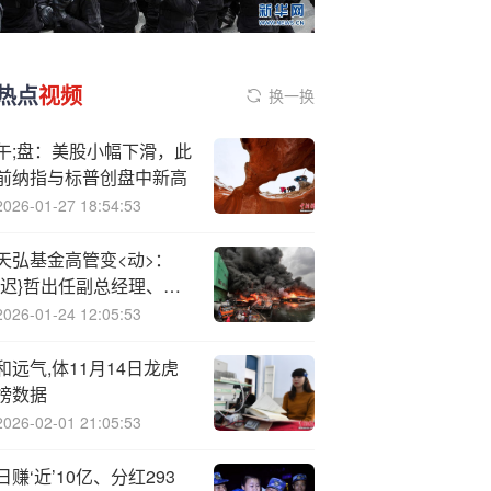
热点
视频
换一换
午;盘：美股小幅下滑，此
前纳指与标普创盘中新高
2026-01-27 18:54:53
天弘基金高管变<动>：
{迟}哲出任副总经理、首
席信息官，刘荣逵转岗
2026-01-24 12:05:53
和远气,体11月14日龙虎
榜数据
2026-02-01 21:05:53
日赚‘近’10亿、分红293