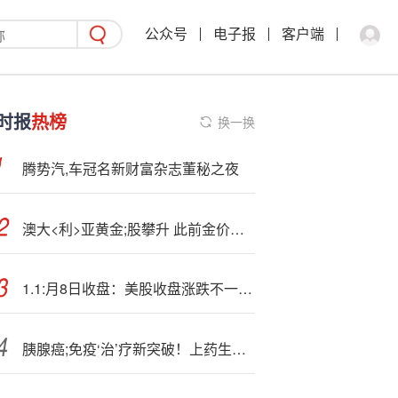
公众号
电子报
客户端
时报
热榜
换一换
腾势汽,车冠名新财富杂志董秘之夜
澳大<利>亚黄金;股攀升 此前金价刷新历史纪录
1.1:月8日收盘：美股收盘涨跌不一，三大股指本周均录得跌幅
胰腺癌;免疫‘治’疗新突破！上药生物治疗研究成果获登国际期刊JECCR