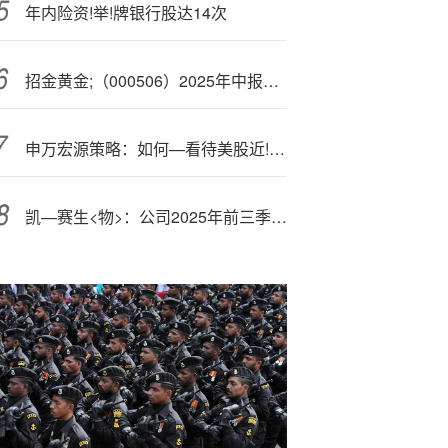
年内险资!举!牌银行股达14次
招金黄金;（000506）2025年中报简析：营收净利润同比双双增长，盈利能力上升
申万宏源策略：如何—看待美股近!期波动加剧？
凯—赛生<物>：公司2025年前三季度营业收入25.45亿元，同比增长14.90%