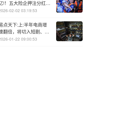
亿!！五大险企押注分红
险，部分公司新业务占比
2026-02-02 03:19:53
超50%
易点天下:上:半年电商增
速翻倍，将切入短剧、AI
应用新赛道
2026-01-22 09:00:53